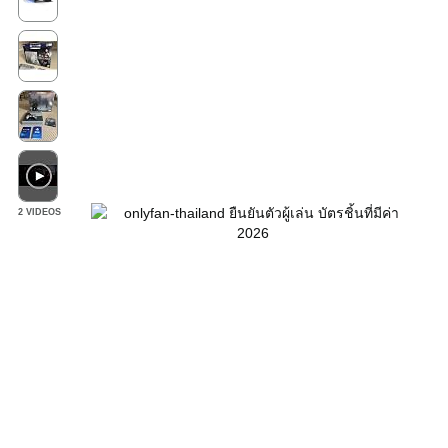
2 VIDEOS