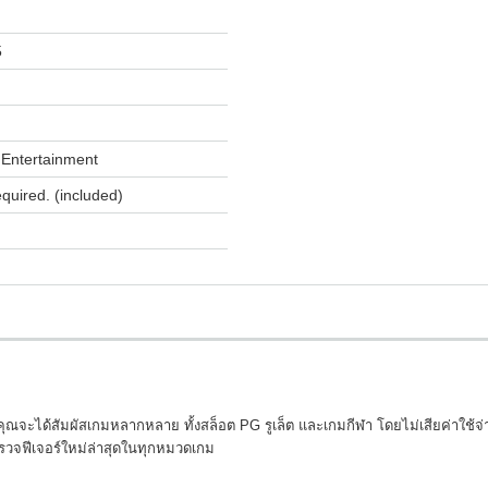
5
Entertainment
equired. (included)
 คุณจะได้สัมผัสเกมหลากหลาย ทั้งสล็อต PG รูเล็ต และเกมกีฬา โดยไม่เสียค่าใช้จ
ำรวจฟีเจอร์ใหม่ล่าสุดในทุกหมวดเกม