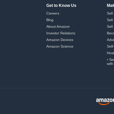
Get to Know Us
Mak
Careers
Sell
Blog
Sell
About Amazon
Sell
Investor Relations
Beco
Amazon Devices
Adve
Amazon Science
Self
Hos
›
Se
with