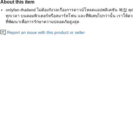
About this item
onlyfan-thailand ไม่ต้องกังวลเรื่องการดาวน์โหลดแอปพลิเคชัน 복잡 คุณ
ทุกเวลา บนคอมพิวเตอร์หรือสมาร์ทโฟน และที่พิเศษไปกว่านั้น เราให้ความ
ที่พัฒนาเพื่อการรักษาความปลอดภัยสูงสุด
Report an issue with this product or seller