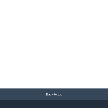
Back to top