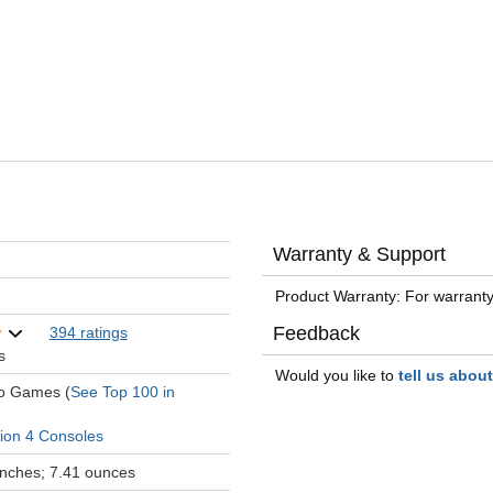
Warranty & Support
Product Warranty: For warranty
Feedback
394 ratings
s
Would you like to
tell us abou
eo Games (
See Top 100 in
tion 4 Consoles
 inches; 7.41 ounces