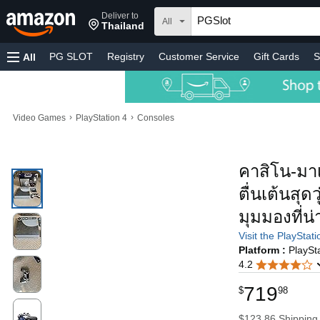
Deliver to
All
Thailand
PG SLOT
Registry
Customer Service
Gift Cards
S
All
›
›
Video Games
PlayStation 4
Consoles
คาสิโน-มาเก
ตื่นเต้นสุด
มุมมองที่น่
Visit the PlayStat
Platform :
PlaySt
4.2
719
$
98
$123.86 Shipping