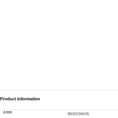
Product information
ASIN
B030236635