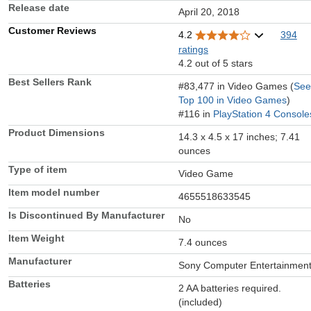
Release date
April 20, 2018
Customer Reviews
4.2
394
ratings
4.2 out of 5 stars
Best Sellers Rank
#83,477 in Video Games (
See
Top 100 in Video Games
)
#116 in
PlayStation 4 Console
Product Dimensions
14.3 x 4.5 x 17 inches; 7.41
ounces
Type of item
Video Game
Item model number
4655518633545
Is Discontinued By Manufacturer
No
Item Weight
7.4 ounces
Manufacturer
Sony Computer Entertainmen
Batteries
2 AA batteries required.
(included)