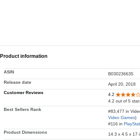
Product information
ASIN
B030236635
Release date
April 20, 2018
Customer Reviews
4.2
4.2 out of 5 star
Best Sellers Rank
#83,477 in Vid
Video Games
)
#116 in
PlaySta
Product Dimensions
14.3 x 4.5 x 17