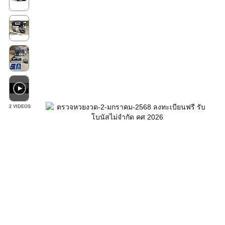
2 VIDEOS