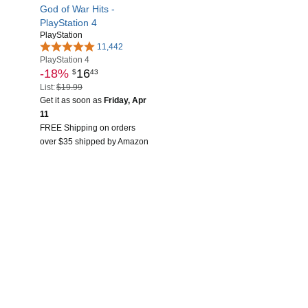
God of War Hits -
PlayStation 4
PlayStation
11,442
PlayStation 4
-18%
16
$
43
List:
$19.99
Get it as soon as
Friday, Apr
11
FREE Shipping on orders
over $35 shipped by Amazon