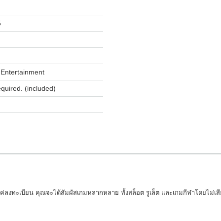
5
Entertainment
equired. (included)
ลงทะเบียน คุณจะได้สัมผัสเกมหลากหลาย ทั้งสล็อต รูเล็ต และเกมกีฬาโดยไม่เสีย