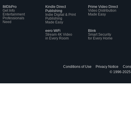
IMDbPro
Kindle Direct
Prime Video Direct
Get Info
Video Distribution
Publishing
Entertainment
Made Easy
Indie Digital & Print
Professionals
Publishing
Need
Made Easy
eero WiFi
Blink
Stream 4K Video
Smart Security
in Every Room
for Every Home
Conditions of Use
Privacy Notice
Cons
© 1996-2025, 