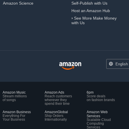
Amazon Science
Self-Publish with Us
Host an Amazon Hub
›
See More Make Money
with Us
English
Amazon Music
Amazon Ads
6pm
Stream millions
Reach customers
Score deals
of songs
wherever they
on fashion brands
spend their time
Amazon Business
AmazonGlobal
Amazon Web
Everything For
Ship Orders
Services
Your Business
Internationally
Scalable Cloud
Computing
Services