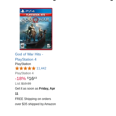
God of War Hits -
PlayStation 4
PlayStation
11,442
PlayStation 4
-18%
16
$
43
List:
$19.99
Get it as soon as
Friday, Apr
11
FREE Shipping on orders
over $35 shipped by Amazon