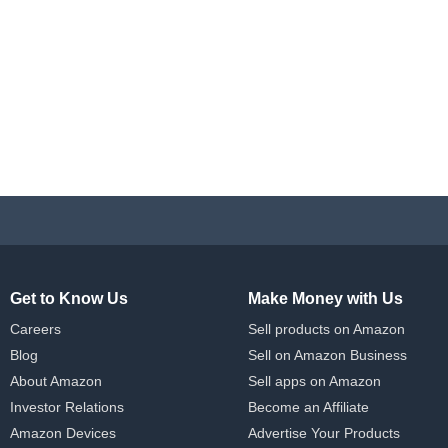
Get to Know Us
Make Money with Us
Careers
Sell products on Amazon
Blog
Sell on Amazon Business
About Amazon
Sell apps on Amazon
Investor Relations
Become an Affiliate
Amazon Devices
Advertise Your Products