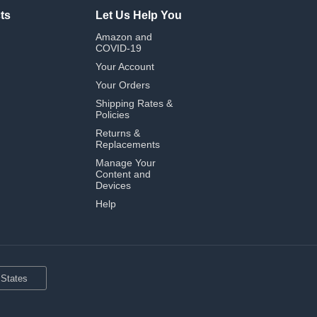
ts
Let Us Help You
Amazon and
COVID-19
Your Account
Your Orders
Shipping Rates &
Policies
Returns &
Replacements
Manage Your
Content and
Devices
Help
 States