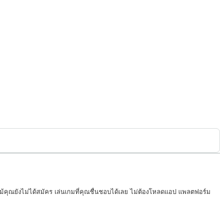
ม้คุณยังไม่ได้สมัคร เล่นเกมที่คุณชื่นชอบได้เลย ไม่ต้องโหลดแอป แพลตฟอร์ม