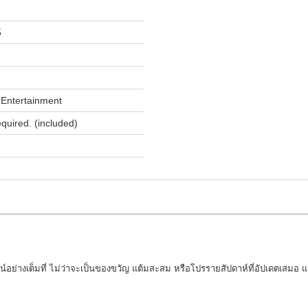
5
Entertainment
equired. (included)
ย่างเต็มที่ ไม่ว่าจะเป็นของขวัญ แต้มสะสม หรือโปรรายสัปดาห์ที่อัปเดตเสมอ แ