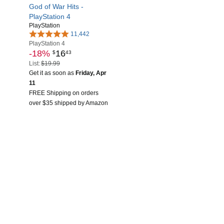
God of War Hits -
PlayStation 4
PlayStation
11,442
PlayStation 4
-18%
16
$
43
List:
$19.99
Get it as soon as
Friday, Apr
11
FREE Shipping on orders
over $35 shipped by Amazon