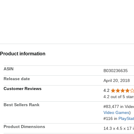
Product information
ASIN
B030236635
Release date
April 20, 2018
Customer Reviews
4.2
4.2 out of 5 star
Best Sellers Rank
#83,477 in Vid
Video Games
)
#116 in
PlaySta
Product Dimensions
14.3 x 4.5 x 17