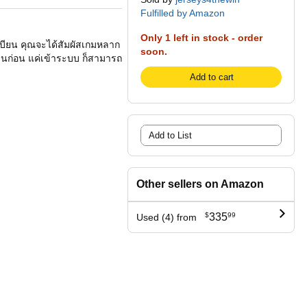
Fulfilled by Amazon
Only 1 left in stock - order
เบียน คุณจะได้สัมผัสเกมหลาก
soon.
เงินก่อน แค่เข้าระบบ ก็สามารถ
Add to cart
Add to List
Other sellers on Amazon
$
335
99
Used (4) from