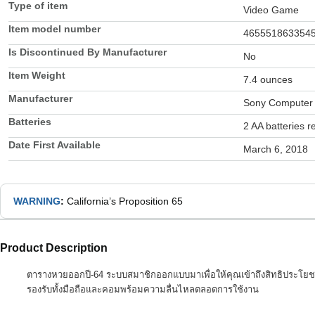
Type of item
Video Game
Item model number
465551863354
Is Discontinued By Manufacturer
No
Item Weight
7.4 ounces
Manufacturer
Sony Computer 
Batteries
2 AA batteries r
Date First Available
March 6, 2018
WARNING
:
California’s Proposition 65
Product Description
ตารางหวยออกปี-64 ระบบสมาชิกออกแบบมาเพื่อให้คุณเข้าถึงสิทธิประโยชน์อ
รองรับทั้งมือถือและคอมพร้อมความลื่นไหลตลอดการใช้งาน