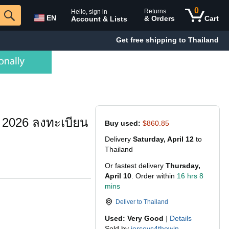
0
Returns
Hello, sign in
EN
& Orders
Cart
Account & Lists
Get free shipping to Thailand
 2026 ลงทะเบียน
Buy used:
$860.85
Delivery
Saturday, April 12
to
Thailand
Or fastest delivery
Thursday,
April 10
. Order within
16 hrs 8
mins
Deliver to
Thailand
Used: Very Good
|
Details
Sold by
jerseys4thewin