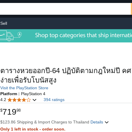
Sell
ตารางหวยออกปี-64 ปฏิบัติตามกฎใหม่ปี คศ
ง่ายเพื่อรับโบนัสสูง
Visit the PlayStation Store
Platform :
PlayStation 4
4.2
394 ratings
719
$
98
$123.86 Shipping & Import Charges to Thailand
Details
Only 1 left in stock - order soon.