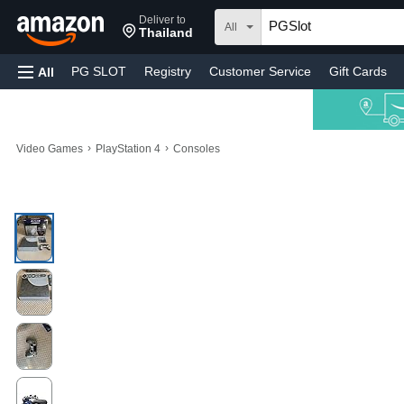
Deliver to
All
Thailand
PG SLOT
Registry
Customer Service
Gift Cards
All
›
›
Video Games
PlayStation 4
Consoles