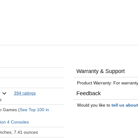
Warranty & Support
Product Warranty: For warranty
Feedback
394 ratings
s
Would you like to
tell us abou
eo Games (
See Top 100 in
tion 4 Consoles
 inches; 7.41 ounces