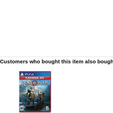
Customers who bought this item also bough