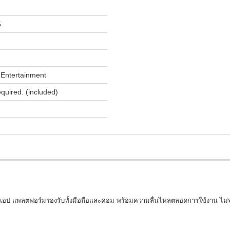
5
Entertainment
equired. (included)
ลดแอป แพลตฟอร์มรองรับทั้งมือถือและคอม พร้อมความลื่นไหลตลอดการใช้งาน ไม่จำ