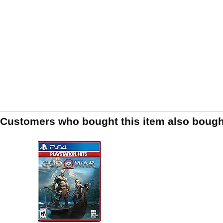
Customers who bought this item also bough