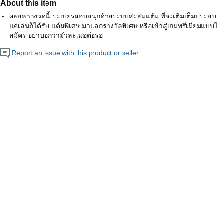
About this item
ผลสลากงวดนี้ ระเบยรสอบสนุกด้วยระบบสะสมแต้ม ที่จะเติมเต็มประสบ
แค่เล่นก็ได้รับ แต้มพิเศษ มาแลกรางวัลพิเศษ หรือเข้าสู่เกมพรีเมียมแบบไม่
สมัคร อย่าบอกว่ามัวละเมอต่อรอ
Report an issue with this product or seller