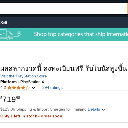
Sell
ผลสลากงวดนี้ ลงทะเบียนฟรี รับโบนัสสูงขึ้น
Visit the PlayStation Store
Platform :
PlayStation 4
4.2
394 ratings
719
$
98
$123.86 Shipping & Import Charges to Thailand
Details
Only 1 left in stock - order soon.