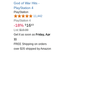
God of War Hits -
PlayStation 4
PlayStation
11,442
PlayStation 4
-18%
16
$
43
List:
$19.99
Get it as soon as
Friday, Apr
11
FREE Shipping on orders
over $35 shipped by Amazon