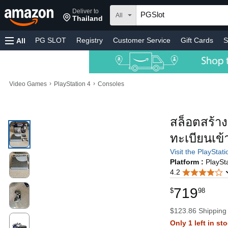
Deliver to
All
Thailand
PG SLOT
Registry
Customer Service
Gift Cards
S
All
›
›
Video Games
PlayStation 4
Consoles
สล็อตสร้า
ทะเบียนเข้
Visit the PlayStat
Platform :
PlaySt
4.2
719
$
98
$123.86 Shipping
Only 1 left in st