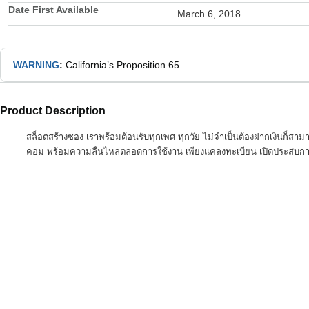
Date First Available
March 6, 2018
WARNING
:
California’s Proposition 65
Product Description
สล็อตสร้างซอง เราพร้อมต้อนรับทุกเพศ ทุกวัย ไม่จำเป็นต้องฝากเงินก็สา
คอม พร้อมความลื่นไหลตลอดการใช้งาน เพียงแค่ลงทะเบียน เปิดประสบการณ์ใ