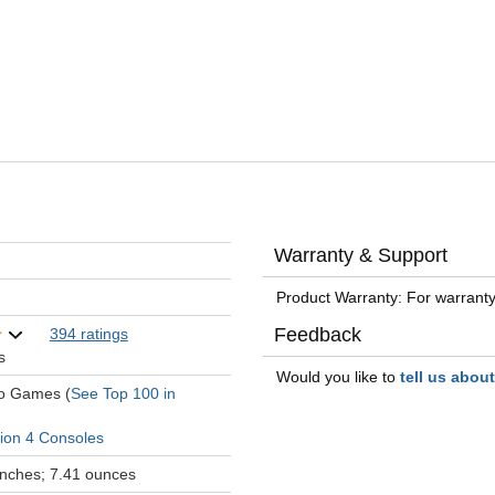
Warranty & Support
Product Warranty: For warranty
Feedback
394 ratings
s
Would you like to
tell us abou
eo Games (
See Top 100 in
tion 4 Consoles
 inches; 7.41 ounces