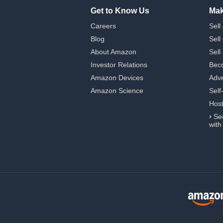
Get to Know Us
Mak
Careers
Sell
Blog
Sell
About Amazon
Sell
Investor Relations
Beco
Amazon Devices
Adve
Amazon Science
Self
Hos
›
Se
with