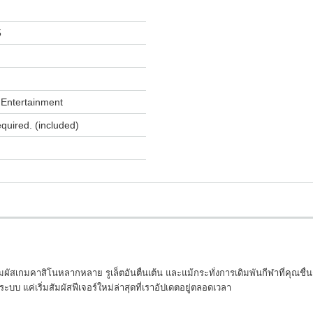
5
Entertainment
equired. (included)
สัมผัสเกมคาสิโนหลากหลาย รูเล็ตอันตื่นเต้น และแม้กระทั่งการเดิมพันกีฬาที่คุณชื
ะบบ แค่เริ่มสัมผัสฟีเจอร์ใหม่ล่าสุดที่เราอัปเดตอยู่ตลอดเวลา