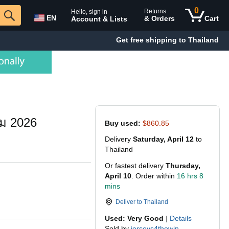
0
Returns
Hello, sign in
EN
& Orders
Cart
Account & Lists
Get free shipping to Thailand
ิม 2026
Buy used:
$860.85
Delivery
Saturday, April 12
to
Thailand
Or fastest delivery
Thursday,
April 10
. Order within
16 hrs 8
mins
Deliver to
Thailand
Used: Very Good
|
Details
Sold by
jerseys4thewin