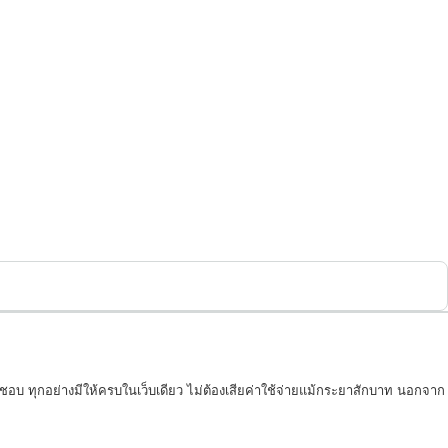
่นชอบ ทุกอย่างมีให้ครบในเว็บเดียว ไม่ต้องเสียค่าใช้จ่ายแม้กระยาสักบาท นอกจาก