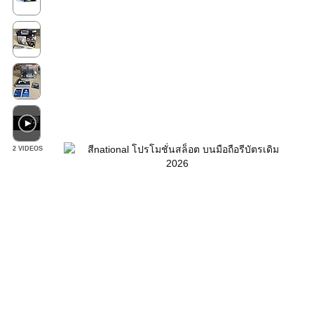
2 VIDEOS