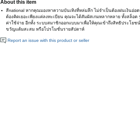
About this item
สีnational หากคุณมองหาความบันเทิงที่หล่มลึก ไม่จำเป็นต้องฝนเงินอ่อ
ต้องคิดเยอะเพียงแค่ลงทะเบียน คุณจะได้สัมผัสเกมหลากหลาย ทั้งสล็อต ร
ค่าใช้จ่าย อีกทั้ง ระบบสมาชิกออกแบบมาเพื่อให้คุณเข้าถึงสิทธิประโยชน์อ
ขวัญแต้มสะสม หรือโปรโมชั่นรายสัปดาห์
Report an issue with this product or seller