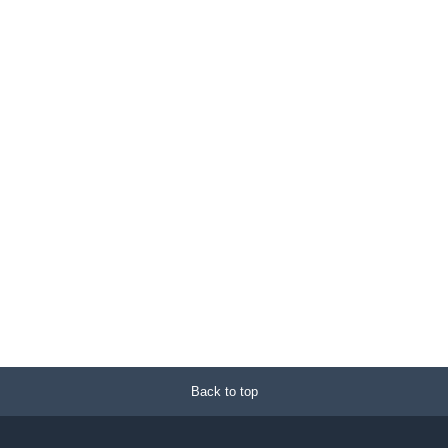
Back to top