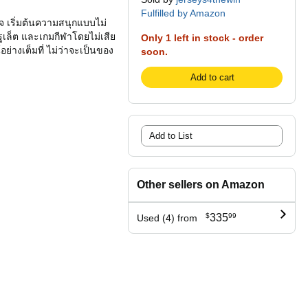
Fulfilled by Amazon
ตจ เริ่มต้นความสนุกแบบไม่
ูเล็ต และเกมกีฬาโดยไม่เสีย
Only 1 left in stock - order
ย่างเต็มที่ ไม่ว่าจะเป็นของ
soon.
Add to cart
Add to List
Other sellers on Amazon
$
335
99
Used (4) from