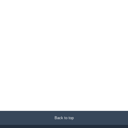
Back to top