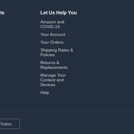
ts
Let Us Help You
Amazon and
COVID-19
Your Account
Your Orders
Shipping Rates &
Policies
Returns &
Replacements
Manage Your
Content and
Devices
Help
 States