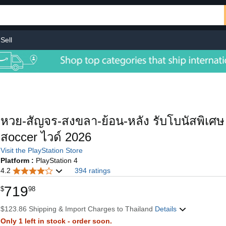
Sell
หวย-สัญจร-สงขลา-ย้อน-หลัง รับโบนัสพิเศษ
สoccer ไวด์ 2026
Visit the PlayStation Store
Platform :
PlayStation 4
4.2
394 ratings
719
$
98
$123.86 Shipping & Import Charges to Thailand
Details
Only 1 left in stock - order soon.