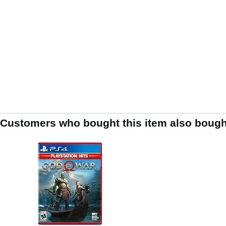
Customers who bought this item also bough