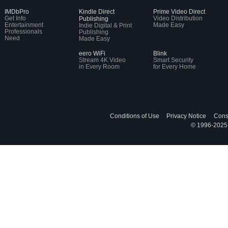
IMDbPro
Kindle Direct
Prime Video Direct
Get Info
Video Distribution
Publishing
Entertainment
Made Easy
Indie Digital & Print
Professionals
Publishing
Need
Made Easy
eero WiFi
Blink
Stream 4K Video
Smart Security
in Every Room
for Every Home
Conditions of Use
Privacy Notice
Cons
© 1996-2025, 