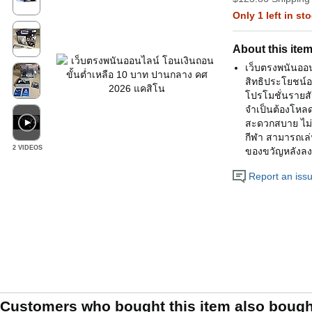
Only 1 left in st
About this ite
เว็บตรงพนันออ
สิทธิประโยชน์อ
โปรโมชั่นรายสั
จำเป็นต้องโหลด
สะดวกสบาย ไม่
กีฬา สามารถเล่น
2 VIDEOS
ของขวัญหลังลง
Report an issue
Customers who bought this item also bough