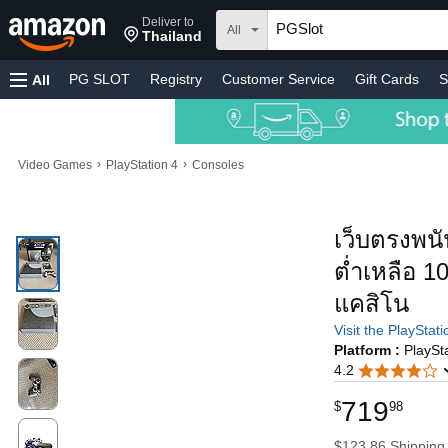
Deliver to
All
Thailand
PG SLOT
Registry
Customer Service
Gift Cards
S
All
›
›
Video Games
PlayStation 4
Consoles
เว็บตรงพนั
ต่ำเหลือ 
แคสิโน
Visit the PlayStat
Platform :
PlaySt
4.2
719
$
98
$123.86 Shipping