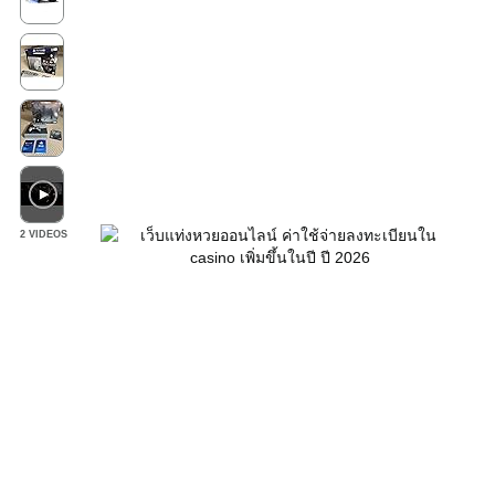
2 VIDEOS