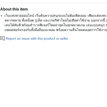
About this item
เว็บแท่งหวยออนไลน์ เริ่มต้นความสนุกแบบไม่ต้องคิดเยอะ เพียงแค่ลงทะ
หลากหลาย ทั้งสล็อต รูเล็ต และเกมกีฬาโดยไม่เสียค่าใช้จ่าย นอกจากนี
เล่นได้ทันที พร้อมสำรวจฟีเจอร์ใหม่ล่าสุดในทุกหมวดเกม เล่นแบบสนุ
แพลตฟอร์มรองรับทั้งมือถือและคอม พร้อมความลื่นไหลตลอดการใช้งาน
Report an issue with this product or seller