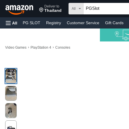
Deliver to
All
Thailand
PG SLOT
Registry
Customer Service
Gift Cards
All
›
›
Video Games
PlayStation 4
Consoles