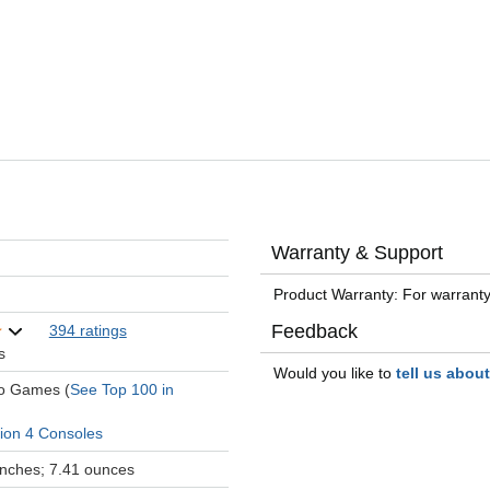
Warranty & Support
Product Warranty: For warranty
Feedback
394 ratings
s
Would you like to
tell us abou
eo Games (
See Top 100 in
tion 4 Consoles
 inches; 7.41 ounces