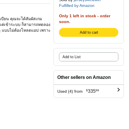
Fulfilled by Amazon
Only 1 left in stock - order
เบียน คุณจะได้สัมผัสเกม
soon.
้ แค่เข้าระบบ ก็สามารถทดลอง
ก ๆ แบบไม่ต้องโหลดแอป เพราะ
Add to cart
Add to List
Other sellers on Amazon
$
335
99
Used (4) from