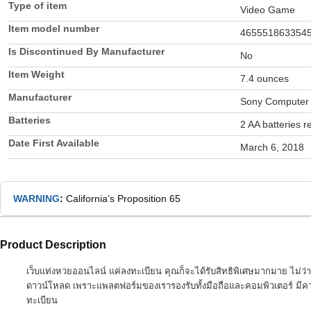
Type of item
Video Game
Item model number
465551863354
Is Discontinued By Manufacturer
No
Item Weight
7.4 ounces
Manufacturer
Sony Computer 
Batteries
2 AA batteries r
Date First Available
March 6, 2018
WARNING
:
California’s Proposition 65
Product Description
เว็บแท่งหวยออนไลน์ แค่ลงทะเบียน คุณก็จะได้รับสิทธิพิเศษมากมาย ไม่ว
ดาวน์โหลด เพราะแพลตฟอร์มของเรารองรับทั้งมือถือและคอมพิวเตอร์ มีคว
ทะเบียน