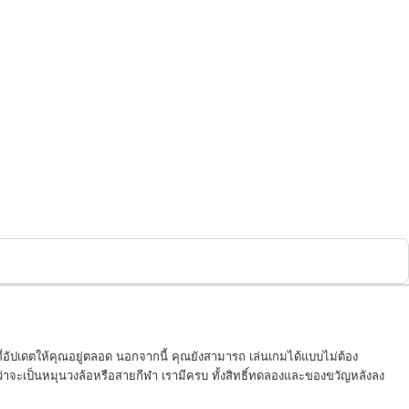
อัปเดตให้คุณอยู่ตลอด นอกจากนี้ คุณยังสามารถ เล่นเกมได้แบบไม่ต้อง
าจะเป็นหมุนวงล้อหรือสายกีฬา เรามีครบ ทั้งสิทธิ์ทดลองและของขวัญหลังลง