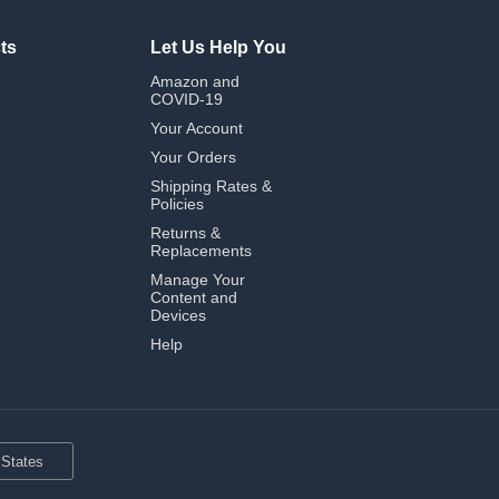
ts
Let Us Help You
Amazon and
COVID-19
Your Account
Your Orders
Shipping Rates &
Policies
Returns &
Replacements
Manage Your
Content and
Devices
Help
 States