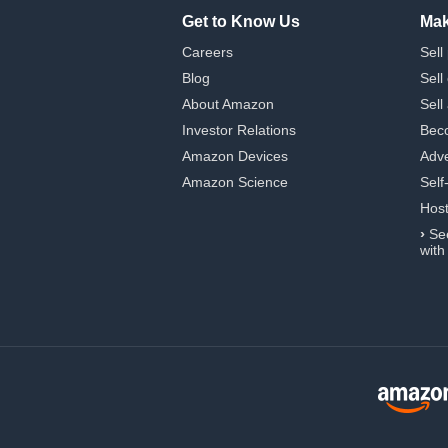
Get to Know Us
Mak
Careers
Sell
Blog
Sell
About Amazon
Sell
Investor Relations
Beco
Amazon Devices
Adve
Amazon Science
Self
Hos
›
Se
with