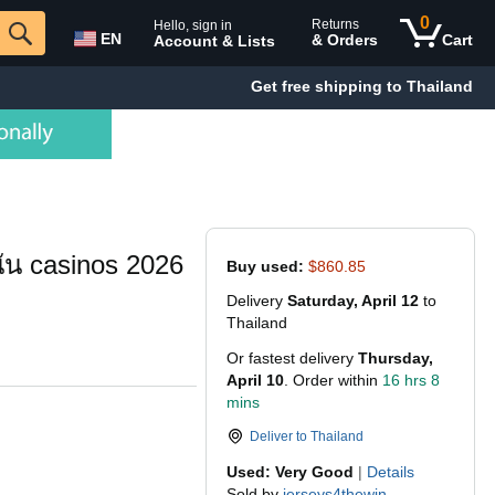
0
Returns
Hello, sign in
EN
& Orders
Cart
Account & Lists
Get free shipping to Thailand
ัน casinos 2026
Buy used:
$860.85
Delivery
Saturday, April 12
to
Thailand
Or fastest delivery
Thursday,
April 10
. Order within
16 hrs 8
mins
Deliver to
Thailand
Used: Very Good
|
Details
Sold by
jerseys4thewin