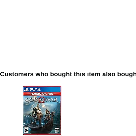
Customers who bought this item also bough