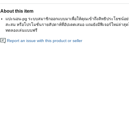
About this item
แปะนอน-pg ระบบสมาชิกออกแบบมาเพื่อให้คุณเข้าถึงสิทธิประโยชน์อย่าง
สะสม หรือโปรโมชั่นรายสัปดาห์ที่อัปเดตเสมอ แถมยังมีฟีเจอร์ใหม่ล่าสุ
ทดลองเล่นแบบฟรี
Report an issue with this product or seller