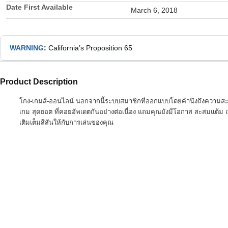
Date First Available
March 6, 2018
WARNING
:
California’s Proposition 65
Product Description
โกง-เกมส์-ออนไลน์ นอกจากนี้ระบบสมาชิกที่ออกแบบโดยคำนึงถึงความสะดวกส
เกม สุดฮอต ที่คอยอัพเดตกันอย่างต่อเนื่อง แถมคุณยังมีโอกาส สะสมแต้ม เพื่
เติมเต็มสีสันให้กับการเล่นของคุณ