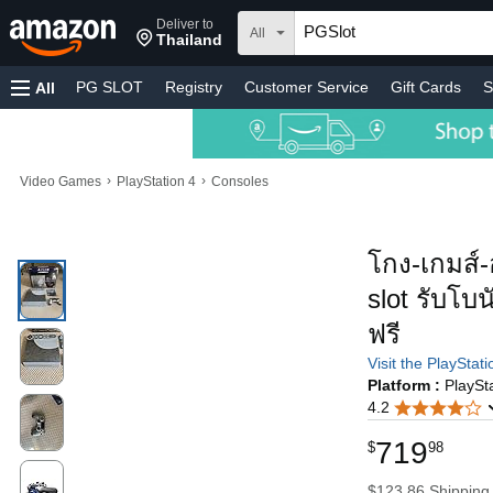
Deliver to
All
Thailand
PG SLOT
Registry
Customer Service
Gift Cards
S
All
›
›
Video Games
PlayStation 4
Consoles
โกง-เกมส์-
slot รับโ
ฟรี
Visit the PlayStat
Platform :
PlaySt
4.2
719
$
98
$123.86 Shipping