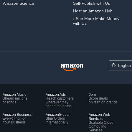
Amazon Science
Self-Publish with Us
Host an Amazon Hub
›
See More Make Money
with Us
English
Amazon Music
Amazon Ads
6pm
Stream millions
Reach customers
Score deals
of songs
wherever they
on fashion brands
spend their time
Amazon Business
AmazonGlobal
Amazon Web
Everything For
Ship Orders
Services
Your Business
Internationally
Scalable Cloud
Computing
Services