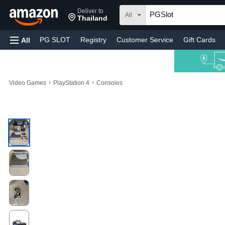
Deliver to
All
Thailand
PG SLOT
Registry
Customer Service
Gift Cards
All
›
›
Video Games
PlayStation 4
Consoles