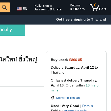
0
Returns
Hello, sign in
EN
& Orders
Cart
Account & Lists
Get free shipping to Thailand
สใหม่ ยิ่งใหญ่
Buy used:
$860.85
Delivery
Saturday, April 12
to
Thailand
Or fastest delivery
Thursday,
April 10
. Order within
16 hrs 8
mins
Deliver to
Thailand
Used: Very Good
|
Details
Sold by
jerseys4thewin