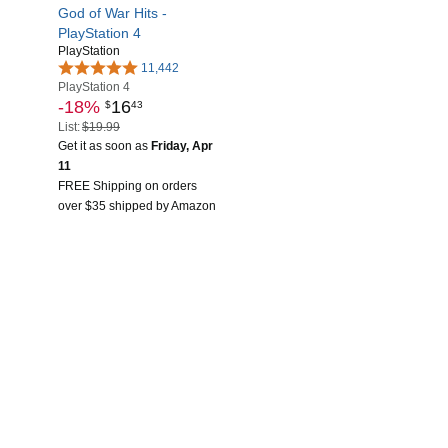
God of War Hits -
PlayStation 4
PlayStation
11,442
PlayStation 4
-18%
16
$
43
List:
$19.99
Get it as soon as
Friday, Apr
11
FREE Shipping on orders
over $35 shipped by Amazon