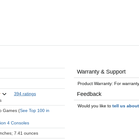
Warranty & Support
Product Warranty: For warranty
Feedback
394 ratings
s
Would you like to
tell us abou
eo Games (
See Top 100 in
tion 4 Consoles
 inches; 7.41 ounces