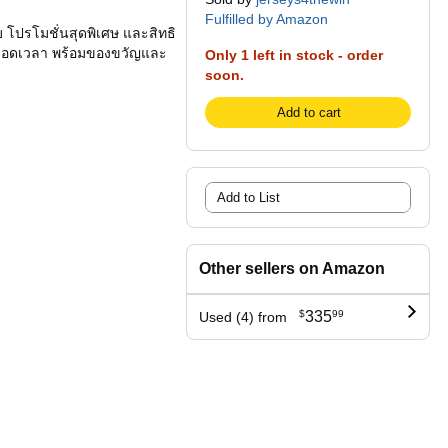
Fulfilled by Amazon
บ โปรโมชั่นสุดพิเศษ และสิทธิ
ม่ตลอดเวลา พร้อมของขวัญและ
Only 1 left in stock - order
soon.
Add to cart
Add to List
Other sellers on Amazon
$
335
99
Used (4) from