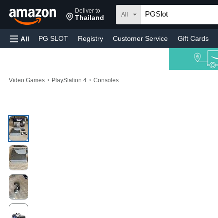
Deliver to
All
Thailand
PG SLOT
Registry
Customer Service
Gift Cards
All
›
›
Video Games
PlayStation 4
Consoles