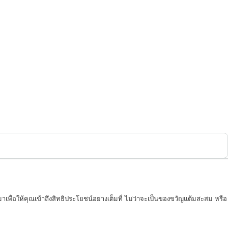
ื่อให้คุณเข้าถึงสิทธิประโยชน์อย่างเต็มที่ ไม่ว่าจะเป็นของขวัญแต้มสะสม หรือ