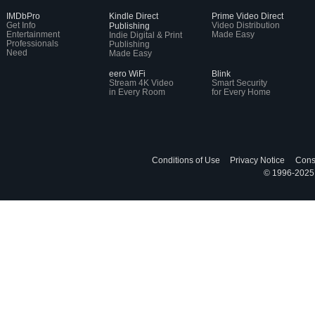
IMDbPro
Kindle Direct
Prime Video Direct
Get Info
Video Distribution
Publishing
Entertainment
Made Easy
Indie Digital & Print
Professionals
Publishing
Need
Made Easy
eero WiFi
Blink
Stream 4K Video
Smart Security
in Every Room
for Every Home
Conditions of Use
Privacy Notice
Cons
© 1996-2025, 