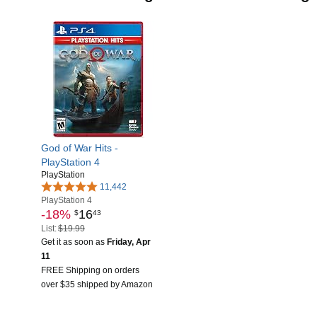
God of War Hits -
PlayStation 4
PlayStation
11,442
PlayStation 4
-18%
16
$
43
List:
$19.99
Get it as soon as
Friday, Apr
11
FREE Shipping on orders
over $35 shipped by Amazon