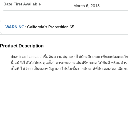
Date First Available
March 6, 2018
WARNING
:
California’s Proposition 65
Product Description
download-baccarat เริ่มต้นความสนุกแบบไม่ต้องคิดเยอะ เพียงแค่ลงทะเบี
นี้ แม้ยังไม่ได้สมัคร คุณก็สามารถทดลองเล่นฟรีทุกเกม ได้ทันที พร้อมส
เต็มที่ ไม่ว่าจะเป็นของขวัญ และโปรโมชั่นรายสัปดาห์ที่อัปเดตเสมอ เพียงแค