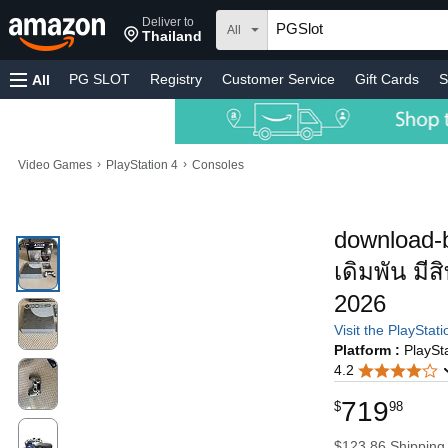
Deliver to
All
Thailand
PG SLOT
Registry
Customer Service
Gift Cards
S
All
›
›
Video Games
PlayStation 4
Consoles
download-
เดิมพัน มีส
2026
Visit the PlayStat
Platform :
PlaySt
4.2
719
$
98
$123.86 Shipping