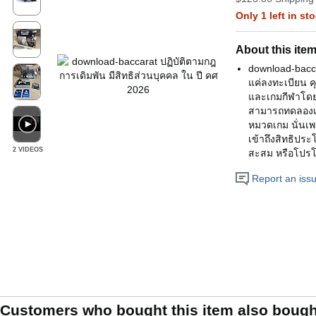
Only 1 left in st
About this ite
download-bacca
แค่ลงทะเบียน ค
และเกมกีฬาโดยไม
สามารถทดลองเล่
หมวดเกม นั่นเ
เข้าถึงสิทธิประ
2 VIDEOS
สะสม หรือโปรโม
Report an issue
Customers who bought this item also bough