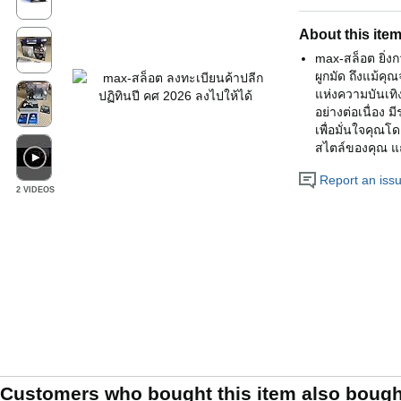
About this ite
max-สล็อต ยิ่งกว
ผูกมัด ถึงแม้คุ
แห่งความบันเทิง
อย่างต่อเนื่อง 
เพื่อมั่นใจคุณ
สไตล์ของคุณ แ
Report an issue
2 VIDEOS
Customers who bought this item also bough