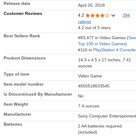
Release date
April 20, 2018
Customer Reviews
4.2
394
ratings
4.2 out of 5 stars
Best Sellers Rank
#83,477 in Video Games (
See
Top 100 in Video Games
)
#116 in
PlayStation 4 Console
Product Dimensions
14.3 x 4.5 x 17 inches; 7.41
ounces
Type of item
Video Game
Item model number
4655518633545
Is Discontinued By Manufacturer
No
Item Weight
7.4 ounces
Manufacturer
Sony Computer Entertainmen
Batteries
2 AA batteries required.
(included)