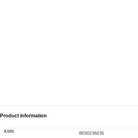
Product information
ASIN
B030236635