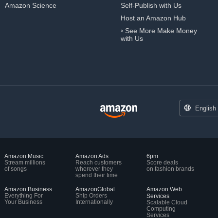
Amazon Science
Self-Publish with Us
Host an Amazon Hub
›
See More Make Money
with Us
English
Amazon Music
Amazon Ads
6pm
Stream millions
Reach customers
Score deals
of songs
wherever they
on fashion brands
spend their time
Amazon Business
AmazonGlobal
Amazon Web
Everything For
Ship Orders
Services
Your Business
Internationally
Scalable Cloud
Computing
Services