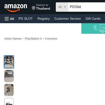
Deliver to
All
Thailand
PG SLOT
Registry
Customer Service
Gift Cards
All
›
›
Video Games
PlayStation 4
Consoles