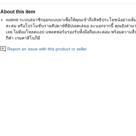
About this item
nolimit ระบบสมาชิกออกแบบมาเพื่อให้คุณเข้าถึงสิทธิประโยชน์อย่างเต็มท
สะสม หรือโปรโมชั่นรายสัปดาห์ที่อัปเดตเสมอ ละนอกจากนี้ คุณยังสามาร
เลย ไม่ต้องโหลดแอป แพลตฟอร์มรองรับทั้งมือถือและคอม พร้อมความลื
กีฬา เกมคาสิโนก็มี
Report an issue with this product or seller