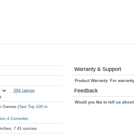
Warranty & Support
Product Warranty: For warranty
Feedback
394 ratings
s
Would you like to
tell us abou
eo Games (
See Top 100 in
tion 4 Consoles
 inches; 7.41 ounces