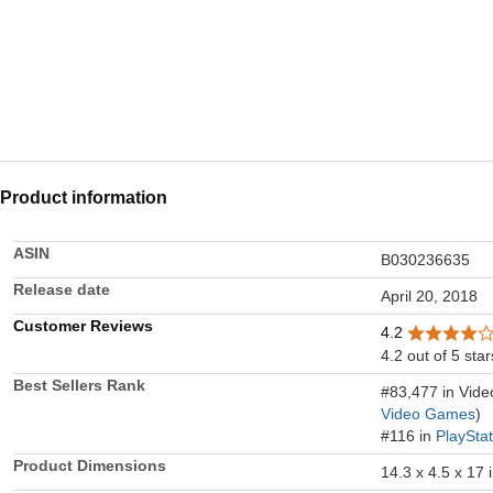
Product information
ASIN
B030236635
Release date
April 20, 2018
Customer Reviews
4.2
4.2 out of 5 star
Best Sellers Rank
#83,477 in Vid
Video Games
)
#116 in
PlaySta
Product Dimensions
14.3 x 4.5 x 17