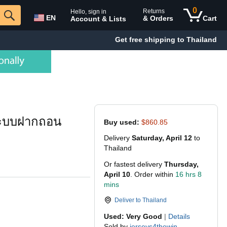
0
Returns
Hello, sign in
EN
& Orders
Cart
Account & Lists
Get free shipping to Thailand
 ระบบฝากถอน
Buy used:
$860.85
Delivery
Saturday, April 12
to
Thailand
Or fastest delivery
Thursday,
April 10
. Order within
16 hrs 8
mins
Deliver to
Thailand
Used: Very Good
|
Details
Sold by
jerseys4thewin