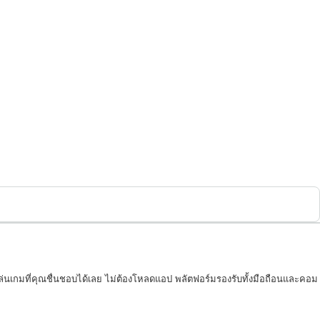
เล่นเกมที่คุณชื่นชอบได้เลย ไม่ต้องโหลดแอป พลัตฟอร์มรองรับทั้งมือถือนและคอม