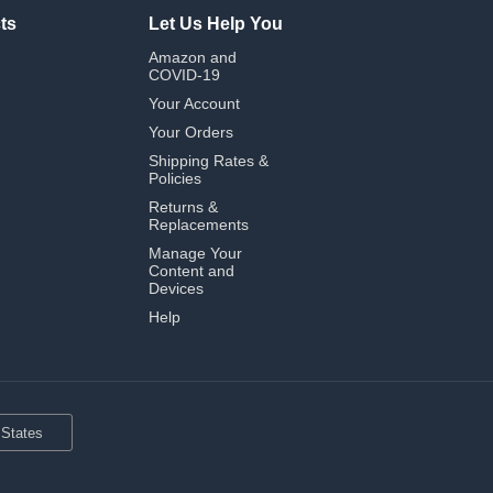
ts
Let Us Help You
Amazon and
COVID-19
Your Account
Your Orders
Shipping Rates &
Policies
Returns &
Replacements
Manage Your
Content and
Devices
Help
 States