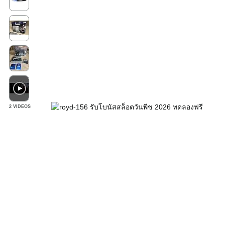
2 VIDEOS