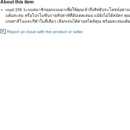
About this item
royd-156 ระบบสมาชิกออกแบบมาเพื่อให้คุณเข้าถึงสิทธิประโยชน์อย่างเต
แต้มสะสม หรือโปรโมชั่นรายสัปดาห์ที่อัปเดตเสมอ แม้ยังไม่ได้สมัคร คุ
เกมคาสิโนและกีฬาในที่เดียว เลือกเล่นได้ตามสไตล์คุณ พร้อมสะสมแ
Report an issue with this product or seller