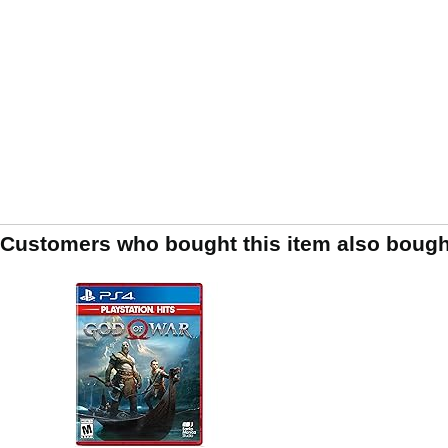
Customers who bought this item also bough