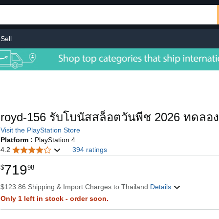
Sell
royd-156 รับโบนัสสล็อตวันพีช 2026 ทดลอง
Visit the PlayStation Store
Platform :
PlayStation 4
4.2
394 ratings
719
$
98
$123.86 Shipping & Import Charges to Thailand
Details
Only 1 left in stock - order soon.