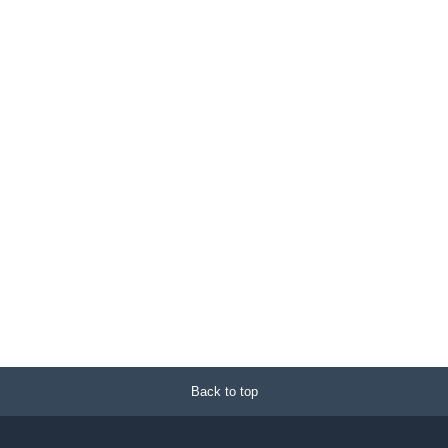
Back to top