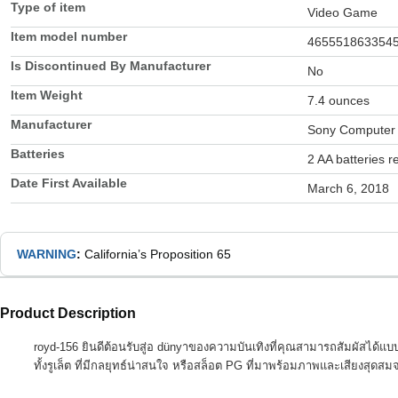
Type of item
Video Game
Item model number
465551863354
Is Discontinued By Manufacturer
No
Item Weight
7.4 ounces
Manufacturer
Sony Computer 
Batteries
2 AA batteries r
Date First Available
March 6, 2018
WARNING
:
California’s Proposition 65
Product Description
royd-156 ยินดีต้อนรับสู่อ dünyาของความบันเทิงที่คุณสามารถสัมผัสได้แบ
ทั้งรูเล็ต ที่มีกลยุทธ์น่าสนใจ หรือสล็อต PG ที่มาพร้อมภาพและเสียงสุดสมจ