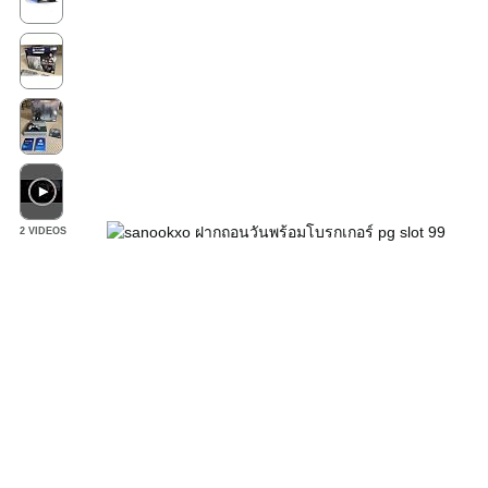
2 VIDEOS