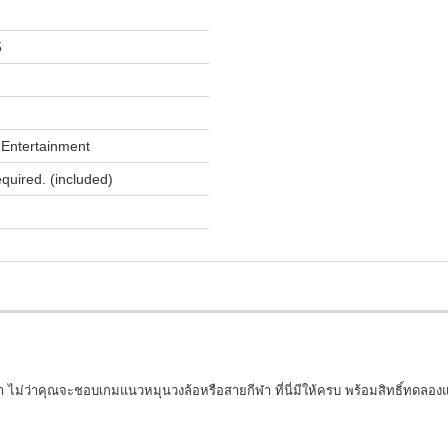
5
Entertainment
equired. (included)
ไม่ว่าคุณจะชอบเกมแนวหมุนวงล้อหรือสายกีฬา ที่นี่มีให้ครบ พร้อมสิทธิ์ทดลองแล