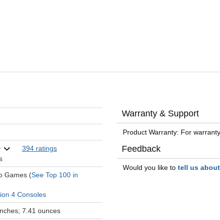
Warranty & Support
Product Warranty: For warranty
Feedback
394 ratings
s
Would you like to
tell us abou
eo Games (
See Top 100 in
tion 4 Consoles
 inches; 7.41 ounces