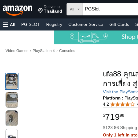
Deliver to
All
Thailand
PG SLOT
Registry
Customer Service
Gift Cards
S
All
›
›
Video Games
PlayStation 4
Consoles
ufa88 คุณ
การเสี่ยง ส
Visit the PlayStat
Platform :
PlaySt
4.2
719
$
98
$123.86 Shipping
Only 1 left in st