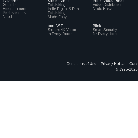
IMDbPro
Kindle Direct
Prime Video Direct
Get Info
Video Distribution
Publishing
Entertainment
Made Easy
Indie Digital & Print
Professionals
Publishing
Need
Made Easy
eero WiFi
Blink
Stream 4K Video
Smart Security
in Every Room
for Every Home
Conditions of Use
Privacy Notice
Cons
© 1996-2025, 