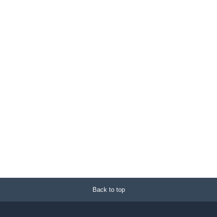
Back to top