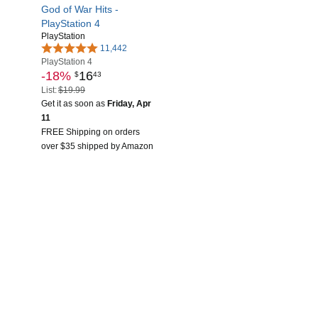
God of War Hits -
PlayStation 4
PlayStation
11,442
PlayStation 4
-18%
16
$
43
List:
$19.99
Get it as soon as
Friday, Apr
11
FREE Shipping on orders
over $35 shipped by Amazon