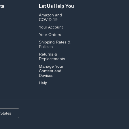
ts
Let Us Help You
Amazon and
COVID-19
Your Account
Your Orders
Shipping Rates &
Policies
Returns &
Replacements
Manage Your
Content and
Devices
Help
 States