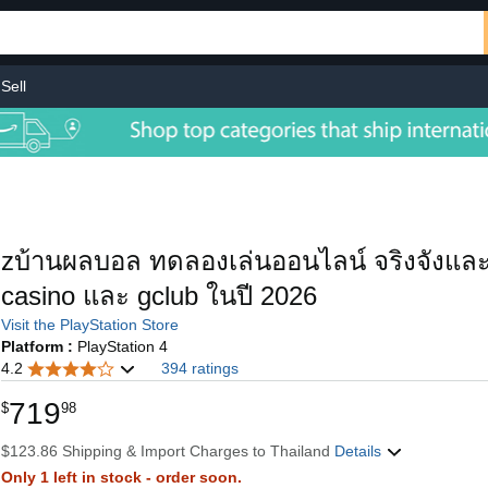
Sell
zบ้านผลบอล ทดลองเล่นออนไลน์ จริงจังและทุ
casino และ gclub ในปี 2026
Visit the PlayStation Store
Platform :
PlayStation 4
4.2
394 ratings
719
$
98
$123.86 Shipping & Import Charges to Thailand
Details
Only 1 left in stock - order soon.