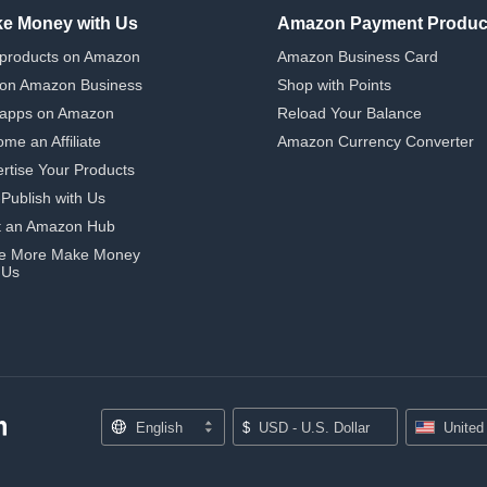
e Money with Us
Amazon Payment Produc
 products on Amazon
Amazon Business Card
 on Amazon Business
Shop with Points
 apps on Amazon
Reload Your Balance
me an Affiliate
Amazon Currency Converter
rtise Your Products
-Publish with Us
t an Amazon Hub
e More Make Money
 Us
English
$
USD - U.S. Dollar
United